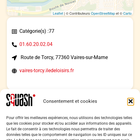
Leaflet
| © Contributeurs
OpenStreetMap
et ©
Carto
Catégorie(s) :
77
01.60.20.02.04
Route de Torcy, 77360 Vaires-sur-Marne
vaires-torcy.iledeloisirs.fr
Consentement et cookies
Back
Pour offrir les meilleures expériences, nous utilisons des technologies telles
Ligue de Squash Île-de-France
que les cookies pour stocker et/ou accéder aux informations des appareils.
To
Le fait de consentir à ces technologies nous permettra de traiter des
9 place du Général Beuret, 75015 Paris
Top
données telles que le comportement de navigation ou les ID uniques sur ce