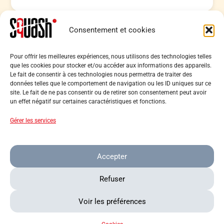
Consentement et cookies
Back
Pour offrir les meilleures expériences, nous utilisons des technologies telles
Ligue de Squash Île-de-France
que les cookies pour stocker et/ou accéder aux informations des appareils.
To
Le fait de consentir à ces technologies nous permettra de traiter des
9 place du Général Beuret, 75015 Paris
Top
données telles que le comportement de navigation ou les ID uniques sur ce
Tél. :
01 40 56 03 22
site. Le fait de ne pas consentir ou de retirer son consentement peut avoir
un effet négatif sur certaines caractéristiques et fonctions.
Nous contacter
Gérer les services
A propos
Newsletter
Mentions légales
Cookies
Accepter
Recherche
Refuser
Voir les préférences
IDF Squash
»
Sections sportives
»
Entreprises