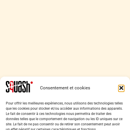
Consentement et cookies
Pour offrir les meilleures expériences, nous utilisons des technologies telles
Back
Ligue de Squash Île-de-France
que les cookies pour stocker et/ou accéder aux informations des appareils.
To
Le fait de consentir à ces technologies nous permettra de traiter des
9 place du Général Beuret, 75015 Paris
Top
données telles que le comportement de navigation ou les ID uniques sur ce
Tél. :
01 40 56 03 22
site. Le fait de ne pas consentir ou de retirer son consentement peut avoir
un effet négatif sur certaines caractéristiques et fonctions.